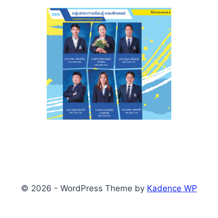
© 2026 - WordPress Theme by
Kadence WP